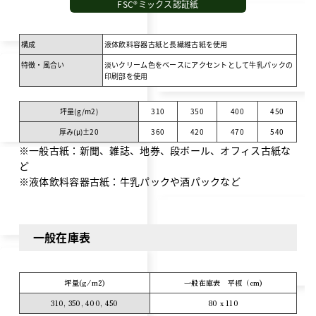
FSC®ミックス認証紙
構成
液体飲料容器古紙と長繊維古紙を使用
特徴・風合い
淡いクリーム色をベースにアクセントとして牛乳パックの
印刷部を使用
坪量(g/m
2
)
310
350
400
450
厚み(μ)±20
360
420
470
540
※一般古紙：新聞、雑誌、地券、段ボール、オフィス古紙な
ど
※液体飲料容器古紙：牛乳パックや酒パックなど
一般在庫表
坪量(g/m
2
)
一般在庫表 平板（cm)
310, 350, 400, 450
80 x 110