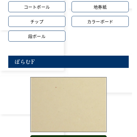
コートボール
地券紙
チップ
カラーボード
段ボール
ぽらむF