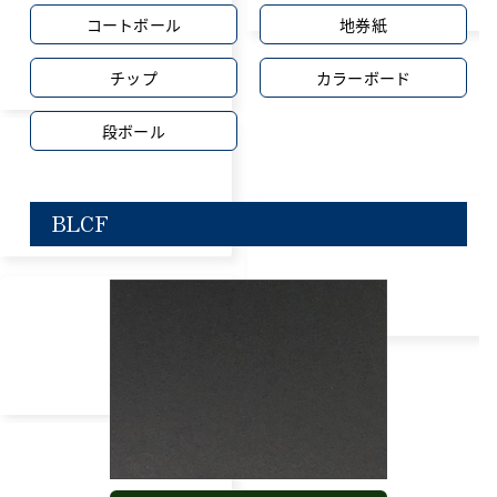
コートボール
地券紙
チップ
カラーボード
段ボール
BLCF