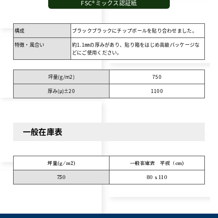
FSC®ミックス認証紙
構成
ブラックブラックにチップボールを貼り合わせました。
特徴・風合い
約1.1㎜の厚みがあり、貼り箱をはじめ高級パッケージな
どにご使用ください。
坪量(g/m
2
)
750
厚み(μ)±20
1100
一般在庫表
坪量(g/m
2
)
一般在庫表 平板（cm)
750
80 x 110