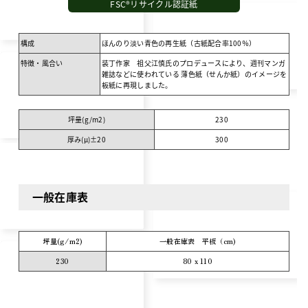
FSC®リサイクル認証紙
構成
ほんのり淡い青色の再生紙（古紙配合率100％）
特徴・風合い
装丁作家 祖父江慎氏のプロデュースにより、週刊マンガ
雑誌などに使われている 薄色紙（せんか紙）のイメージを
板紙に再現しました。
坪量(g/m
2
)
230
厚み(μ)±20
300
一般在庫表
坪量(g/m
2
)
一般在庫表 平板（cm)
230
80 x 110