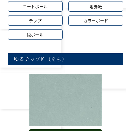
コートボール
地券紙
チップ
カラーボード
段ボール
ゆるチップF （そら）