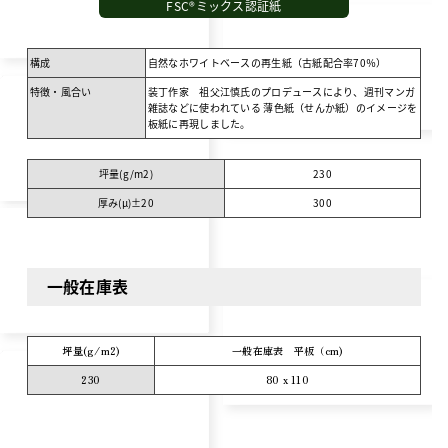
FSC®ミックス認証紙
構成
自然なホワイトベースの再生紙（古紙配合率70％）
特徴・風合い
装丁作家 祖父江慎氏のプロデュースにより、週刊マンガ
雑誌などに使われている 薄色紙（せんか紙）のイメージを
板紙に再現しました。
坪量(g/m
2
)
230
厚み(μ)±20
300
一般在庫表
坪量(g/m
2
)
一般在庫表 平板（cm)
230
80 x 110