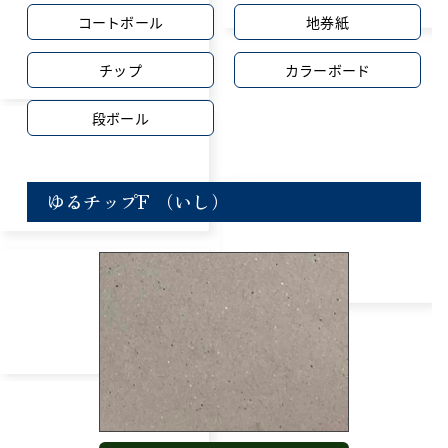
コートボール
地券紙
チップ
カラーボード
段ボール
ゆるチップF （いし）