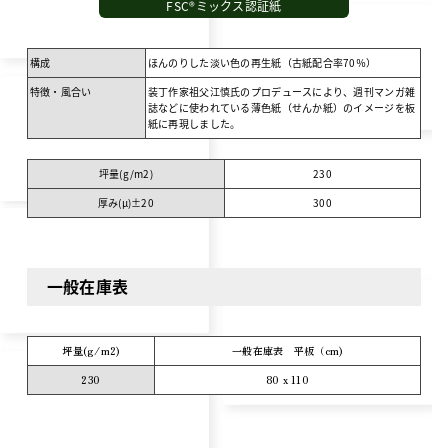
FSC®ミックス認証紙
構成
ほんのりした淡い色の再生紙（古紙配合率70％）
特徴・風合い
装丁作家祖父江慎氏のプロデュースにより、週刊マンガ雑
誌などに使われている薄色紙（せんか紙）のイメージを板
紙に再現しました。
坪量(g/m
2
)
230
厚み(μ)±20
300
一般在庫表
坪量(g/m
2
)
一般在庫表 平板（cm)
230
80 x 110