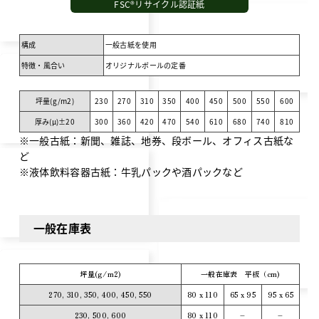
FSC®リサイクル認証紙
構成
一般古紙を使用
特徴・風合い
オリジナルボールの定番
坪量(g/m
2
)
230
270
310
350
400
450
500
550
600
厚み(μ)±20
300
360
420
470
540
610
680
740
810
※一般古紙：新聞、雑誌、地券、段ボール、オフィス古紙な
ど
※液体飲料容器古紙：牛乳パックや酒パックなど
一般在庫表
坪量(g/m
2
)
一般在庫表 平板（cm)
270, 310, 350, 400, 450, 550
80 x 110
65 x 95
95 x 65
230, 500, 600
80 x 110
–
–