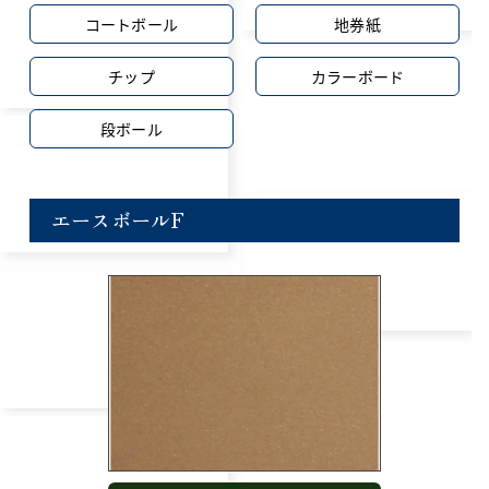
コートボール
地券紙
チップ
カラーボード
段ボール
エースボールF